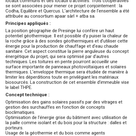
locaux communs et des locaux d’activités. Trois coopératives
se sont associées pour mener ce projet conjointement : la
Codha, Equilibre et Quercus. L’architecture de l’ensemble a été
attribuée au consortium apaar sàrl + atba sa.
Principes appliqués :
La position géographie de Presinge lui confère un haut
potentiel géothermique. Il est possible d’y puiser la chaleur de
la roche grâce à des sondes géothermiques et d’utiliser cette
énergie pour la production de chauffage et d’eau chaude
sanitaire. Cet aspect constitue la pierre anguleuse du concept
énergétique du projet, qui sera optimisé par d’autres
techniques. Les toitures en pente pourront accueillir une
surface importante de panneaux photovoltaïques et solaires
thermiques. L’enveloppe thermique sera étudiée de manière à
limiter les déperditions toute en privilégiant les matériaux
biosourcés. La construction de cet ensemble d’immeuble vise
le label THPE.
Concept technique :
Optimisation des gains solaires passifs par des vitrages et
gestion des surchauffes en fonction de concepts
bioclimatiques.
Optimisation de l’énergie grise du bâtiment avec utilisation de
la paille comme isolant et du bois pour la structure : dalles et
porteurs.
Usage de la géothermie et du bois comme agents