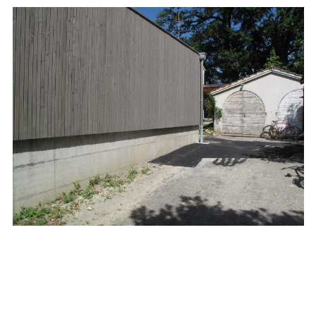
blue
film
सौतेली
मां
को
पटाकर
खूब