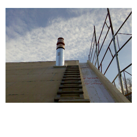
blue
film
सौतेली
मां
को
पटाकर