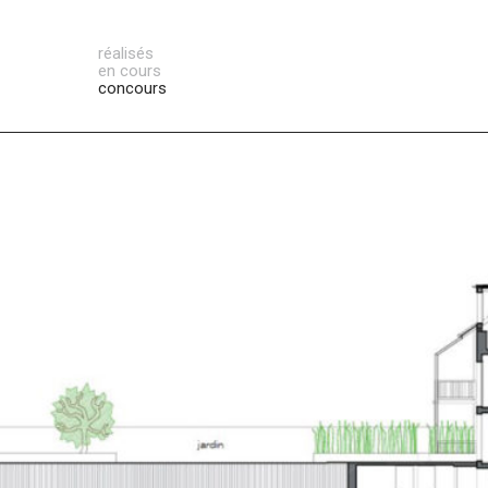
réalisés
en cours
concours