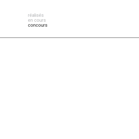
réalisés
en cours
concours