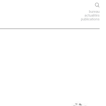
bureau
actualités
publications