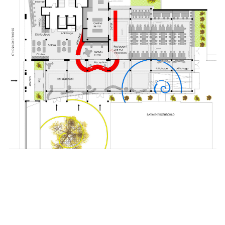
blue
film
सौतेली
मां
को
पटाकर
खूब
चोदा
और