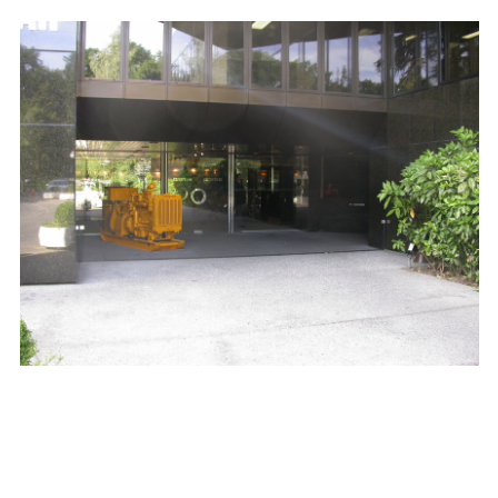
blue
film
सौतेली
मां
को
पटाकर
खूब