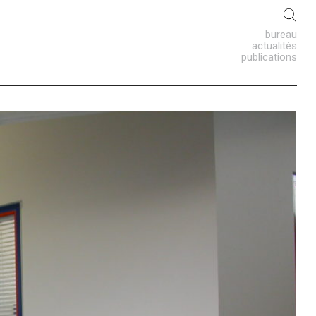
bureau
actualités
publications