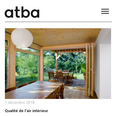
blue
film
सौतेली
मां
को
पटाकर
खूब
चोदा
और
मजे
लिए
Xnxxx
Com
فيديو
جنسي
Xnxx
عربي
1 décembre 2018
Qualité de l’air intérieur