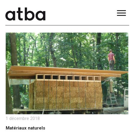
blue
film
सौतेली
मां
को
पटाकर
खूब
चोदा
और
मजे
लिए
Xnxxx
Com
فيديو
جنسي
Xnxx
عربي
1 décembre 2018
Matériaux naturels