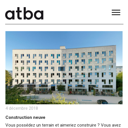
blue
film
सौतेली
मां
को
पटाकर
खूब
चोदा
और
मजे
लिए
Xnxxx
Com
فيديو
جنسي
Xnxx
عربي
4 décembre 2018
Construction neuve
Vous possédez un terrain et aimeriez construire ? Vous avez