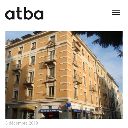
blue
film
सौतेली
मां
को
पटाकर
खूब
चोदा
और
मजे
लिए
Xnxxx
Com
فيديو
جنسي
Xnxx
عربي
6 décembre 2018